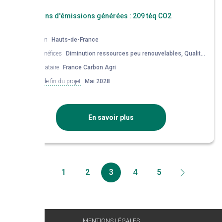
Réductions d'émissions générées :
209 téq CO2
Région
Hauts-de-France
Co-bénéfices
Diminution ressources peu renouvelables, Qualité
de l'air, Qualité de l'eau
Mandataire
France Carbon Agri
Date de fin du projet
Mai 2028
En savoir plus
1
2
3
4
5
MENTIONS LÉGALES