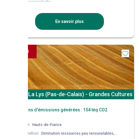
En savoir plus
Financé
Aire Sur La Lys (Pas-de-Calais) - Grandes Cultures
Réductions d'émissions générées :
154 téq CO2
Région
Hauts-de-France
Co-bénéfices
Diminution ressources peu renouvelables,
Potentiel nourricier, Qualité de l'air