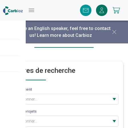
Menu
You are an English speaker, feel free to contact
us!
Learn more about Carbioz
Découvrir nos projets
Critères de recherche
Département
Sélectionner...
Type de projets
Sélectionner...