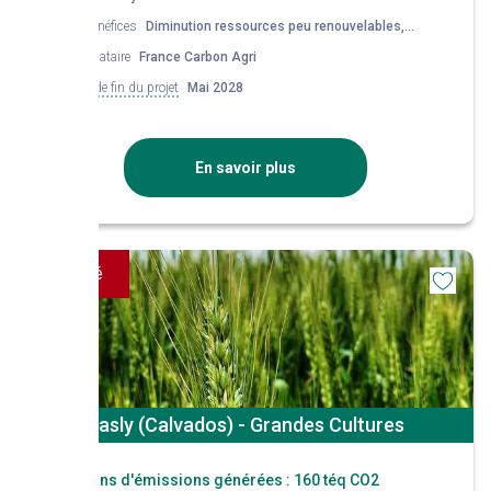
Co-bénéfices
Diminution ressources peu renouvelables,
Potentiel nourricier, Qualité de l'air
Mandataire
France Carbon Agri
Date de fin du projet
Mai 2028
En savoir plus
Financé
Basly (Calvados) - Grandes Cultures
Réductions d'émissions générées :
160 téq CO2