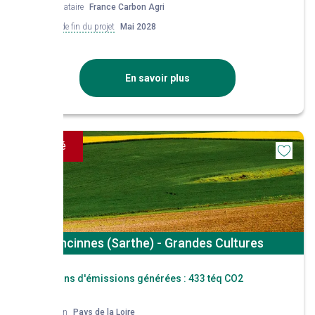
Mandataire
France Carbon Agri
Date de fin du projet
Mai 2028
En savoir plus
Financé
Ancinnes (Sarthe) - Grandes Cultures
Réductions d'émissions générées :
433 téq CO2
Région
Pays de la Loire