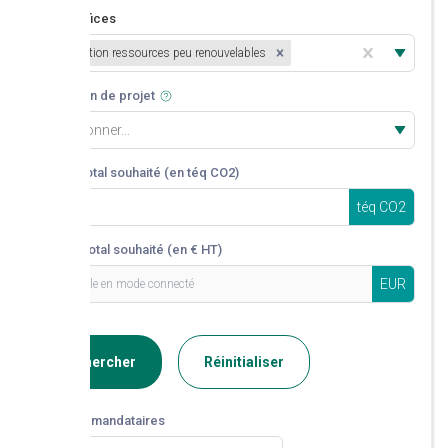
Co-bénéfices
Diminution ressources peu renouvelables
Date de fin de projet
Sélectionner...
Volume total souhaité (en téq CO2)
téq CO2
Montant total souhaité (en € HT)
EUR
Rechercher
Réinitialiser
Liste des mandataires