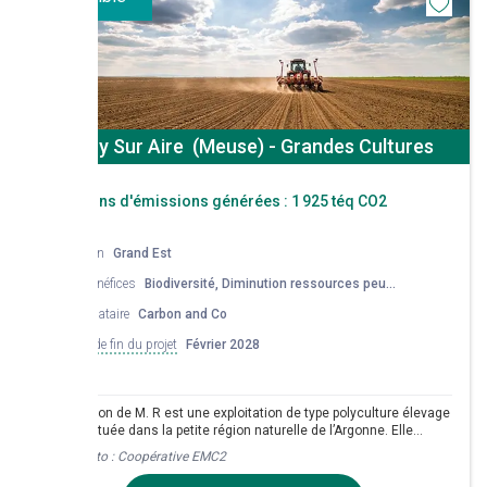
Fleury Sur Aire (Meuse) - Grandes Cultures
Réductions d'émissions générées :
1 925 téq CO2
Région
Grand Est
Co-bénéfices
Biodiversité, Diminution ressources peu
renouvelables, Potentiel nourricier, Protéines
Mandataire
Carbon and Co
végétales, Qualité de l'air, Qualité de l'eau,
Réduction des produits phytopharmaceutiques,
Date de fin du projet
Février 2028
Réduction énergie non renouvelable
L’exploitation de M. R est une exploitation de type polyculture élevage
allaitant située dans la petite région naturelle de l’Argonne. Elle
comporte une surface agricole utile de 485 hectares dont 291
Crédit photo :
Coopérative EMC2
hectares de grandes cultures. Le but de l’exploitant est d’engager la
transition agroécologique de son exploitation en réduisant ses