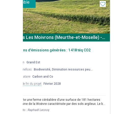
biomasse durant l’hiver
Disponible
Villers Les Moivrons (Meurthe-et-Moselle) -
Grandes Cultures
Réductions d'émissions générées :
1 418 téq CO2
Région
Grand Est
Co-bénéfices
Biodiversité, Diminution ressources peu
renouvelables, Potentiel nourricier, Protéines
Mandataire
Carbon and Co
végétales, Qualité de l'air, Qualité de l'eau,
Réduction énergie non renouvelable
Date de fin du projet
Février 2028
M. D exploite une ferme céréalière d’une surface de 181 hectares
dans la plaine de la Woëvre caractérisée par des sols argileux. Le but
de son projet est de rendre ses sols vivants, d’augmenter leur
Crédit photo :
Raphaël Lecocq
fertilité et de limiter le réchauffement climatique à son niveau. Les