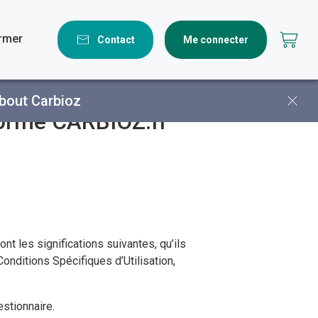
ormer
Contact
Me connecter
bout Carbioz
eforme CARBIOZ.fr
t les significations suivantes, qu’ils
onditions Spécifiques d’Utilisation,
estionnaire.