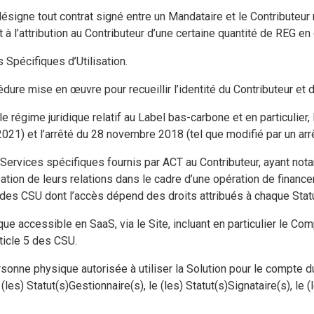
désigne tout contrat signé entre un Mandataire et le Contributeur 
t à l’attribution au Contributeur d’une certaine quantité de REG e
 Spécifiques d’Utilisation.
édure mise en œuvre pour recueillir l’identité du Contributeur et de
le régime juridique relatif au Label bas-carbone et en particulier
21) et l’arrêté du 28 novembre 2018 (tel que modifié par un arrê
 Services spécifiques fournis par ACT au Contributeur, ayant not
sation de leurs relations dans le cadre d’une opération de financ
 5 des CSU dont l’accès dépend des droits attribués à chaque Statu
que accessible en SaaS, via le Site, incluant en particulier le Com
rticle 5 des CSU.
rsonne physique autorisée à utiliser la Solution pour le compte du
les) Statut(s)Gestionnaire(s), le (les) Statut(s)Signataire(s), le (