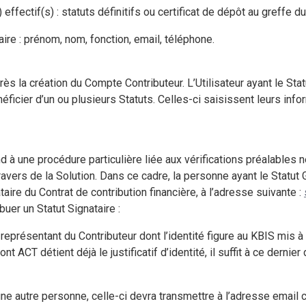
 effectif(s) : statuts définitifs ou certificat de dépôt au greffe d
aire : prénom, nom, fonction, email, téléphone.
près la création du Compte Contributeur. L’Utilisateur ayant le St
ficier d’un ou plusieurs Statuts. Celles-ci saisissent leurs info
ond à une procédure particulière liée aux vérifications préalables
avers de la Solution. Dans ce cadre, la personne ayant le Statut G
aire du Contrat de contribution financière, à l’adresse suivante :
buer un Statut Signataire :
au représentant du Contributeur dont l’identité figure au KBIS mi
 ACT détient déjà le justificatif d’identité, il suffit à ce dernier
à une autre personne, celle-ci devra transmettre à l’adresse emai