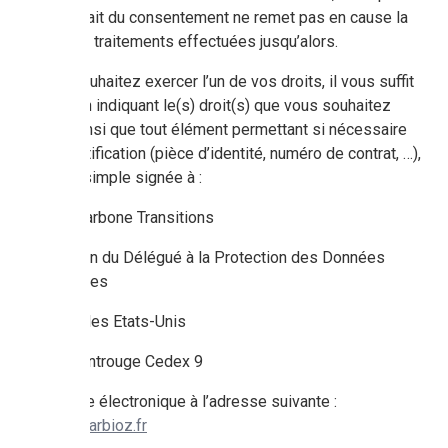
que le retrait du consentement ne remet pas en cause la
licéité des traitements effectuées jusqu’alors.
Si vous souhaitez exercer l’un de vos droits, il vous suffit
d’écrire, en indiquant le(s) droit(s) que vous souhaitez
exercer ainsi que tout élément permettant si nécessaire
votre identification (pièce d’identité, numéro de contrat, …),
par lettre simple signée à :
Alliance Carbone Transitions
A l’attention du Délégué à la Protection des Données
personnelles
12 Place des Etats-Unis
92127 Montrouge Cedex 9
Ou par voie électronique à l’adresse suivante :
contact@carbioz.fr