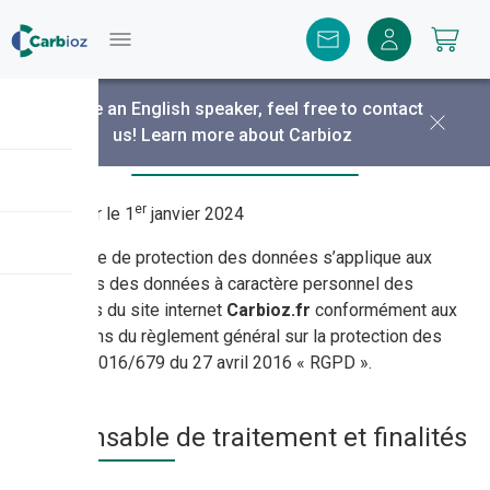
Menu
You are an English speaker, feel free to contact
Protection des données personnelles
us!
Learn more about Carbioz
er
Mise à jour le 1
janvier 2024
La politique de protection des données s’applique aux
traitements des données à caractère personnel des
utilisateurs du site internet
Carbioz.fr
conformément aux
dispositions du règlement général sur la protection des
données 2016/679 du 27 avril 2016 « RGPD ».
Responsable de traitement et finalités