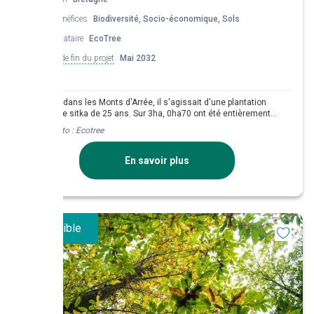
Co-bénéfices
Biodiversité, Socio-économique, Sols
Mandataire
EcoTree
Date de fin du projet
Mai 2032
A Leuhan, dans les Monts d'Arrée, il s'agissait d'une plantation
d'épicéa de sitka de 25 ans. Sur 3ha, 0ha70 ont été entièrement
balayés par la tempête Ciaran en novembre 2023. Les terrains assez
Crédit photo :
Ecotree
humides se trouvaient sur le couloir de la tempête et cela a facilité le
chablis. Les plantations vont avoir lieu en hiver 2026/2027 en
diversifiant l'épicéa de sitka avec d'autres essences (thuya plicata)
En savoir plus
Disponible