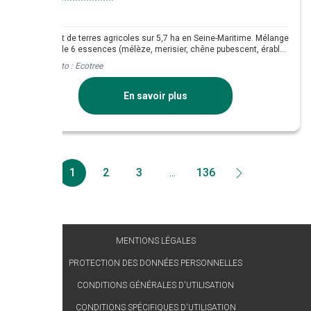
Boisement de terres agricoles sur 5,7 ha en Seine-Maritime. Mélange
diversifié de 6 essences (mélèze, merisier, chêne pubescent, érable
plane, chêne sessile, robinier).
Crédit photo :
Ecotree
En savoir plus
1
2
3
...
136
MENTIONS LÉGALES
PROTECTION DES DONNÉES PERSONNELLES
CONDITIONS GÉNÉRALES D'UTILISATION
CONDITIONS SPÉCIFIQUES D'UTILISATION