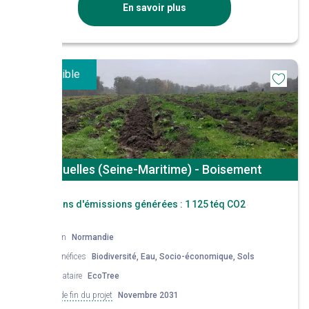
En savoir plus
Disponible
Bouelles (Seine-Maritime) - Boisement
Réductions d'émissions générées :
1 125 téq CO2
Région
Normandie
Co-bénéfices
Biodiversité, Eau, Socio-économique, Sols
Mandataire
EcoTree
Date de fin du projet
Novembre 2031