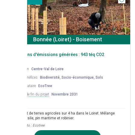
Bonnée (Loiret) - Boisement
Réductions d'émissions générées :
943 téq CO2
Région
Centre-Val de Loire
Co-bénéfices
Biodiversité, Socio-économique, Sols
Mandataire
EcoTree
Date de fin du projet
Novembre 2031
Boisement de terres agricoles sur 4 ha dans le Loiret. Mélange
chêne sessile, pin maritime et robinier.
Crédit photo :
Ecotree