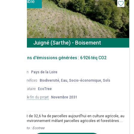
Disponible
Juigné (Sarthe) - Boisement
Réductions d'émissions générées :
6 926 téq CO2
Région
Pays de la Loire
Co-bénéfices
Biodiversité, Eau, Socio-économique, Sols
Mandataire
EcoTree
Date de fin du projet
Novembre 2031
Boisement de 32,6 ha de parcelles aujourd’hui en culture agricole, au
sein d’un environnement mêlant parcelles agricoles et forestières.
Le choix sylvicole basé sur un diagnostic stationnel robuste privilégie
Crédit photo :
Ecotree
une essence principale feuillue, le chêne sessile, complétée par des