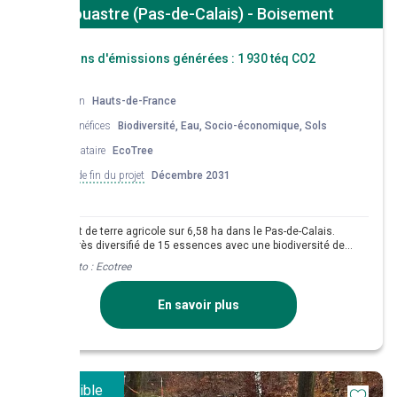
Souastre (Pas-de-Calais) - Boisement
Réductions d'émissions générées :
1 930 téq CO2
Région
Hauts-de-France
Co-bénéfices
Biodiversité, Eau, Socio-économique, Sols
Mandataire
EcoTree
Date de fin du projet
Décembre 2031
Boisement de terre agricole sur 6,58 ha dans le Pas-de-Calais.
Mélange très diversifié de 15 essences avec une biodiversité de
73%.
Crédit photo :
Ecotree
En savoir plus
Disponible