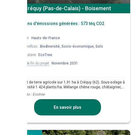
Créquy (Pas-de-Calais) - Boisement
Réductions d'émissions générées :
573 téq CO2
Région
Hauts-de-France
Co-bénéfices
Biodiversité, Socio-économique, Sols
Mandataire
EcoTree
Date de fin du projet
Novembre 2031
Boisement de terre agricole sur 1,91 ha à Créquy (62). Sous-solage à
40 cm, densité 1 424 plants/ha. Mélange chêne rouge, châtaignier,
chêne sessile, érable plane, hêtre et merisier.
Crédit photo :
Ecotree
En savoir plus