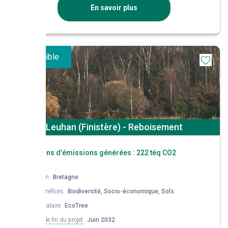
diversifiant l'épicéa de sitka avec d'autres essences (thuya plicata)
En savoir plus
Disponible
Leuhan (Finistère) - Reboisement
Réductions d'émissions générées :
222 téq CO2
Région
Bretagne
Co-bénéfices
Biodiversité, Socio-économique, Sols
Mandataire
EcoTree
Date de fin du projet
Juin 2032