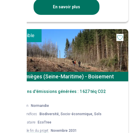
essences de diversification feuillues et résineuses.
En savoir plus
Disponible
Jumièges (Seine-Maritime) - Boisement
Réductions d'émissions générées :
1 627 téq CO2
Région
Normandie
Co-bénéfices
Biodiversité, Socio-économique, Sols
Mandataire
EcoTree
Date de fin du projet
Novembre 2031