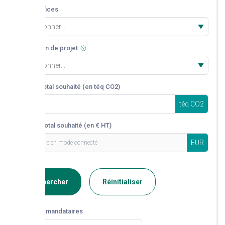
Co-bénéfices
Sélectionner...
Date de fin de projet
Sélectionner...
Volume total souhaité (en téq CO2)
téq CO2
Montant total souhaité (en € HT)
EUR
Rechercher
Réinitialiser
Liste des mandataires