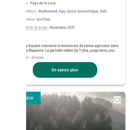
Région
Pays de la Loire
Co-bénéfices
Biodiversité, Eau, Socio-économique, Sols
Mandataire
EcoTree
Date de fin du projet
Novembre 2031
Le projet de Bouère concerne le boisement de terres agricoles dans
le sud de la Mayenne. La parcelle ciblée de 7,5ha, jusqu’alors une
terre agricole plantée de maïs présente un fort potentiel de
Crédit photo :
Ecotree
renaturation. Elle sera transformée en forêt mélangée et résiliente,
avec des essences adaptées au changement climatique, dans une
logique de reforestation qualitative et de séquestration carbone sur
En savoir plus
le long terme, et où la biodiversité aura toute sa place.
Disponible