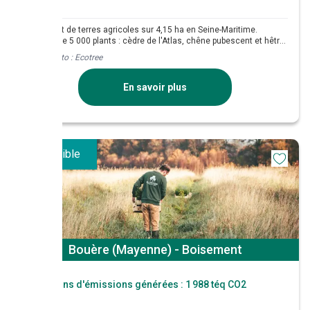
Boisement de terres agricoles sur 4,15 ha en Seine-Maritime.
Mélange de 5 000 plants : cèdre de l'Atlas, chêne pubescent et hêtre
commun à parts égales.
Crédit photo :
Ecotree
En savoir plus
Disponible
Bouère (Mayenne) - Boisement
Réductions d'émissions générées :
1 988 téq CO2