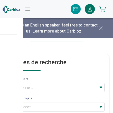
Menu
You are an English speaker, feel free to contact
us!
Learn more about Carbioz
Découvrir nos projets
Critères de recherche
Département
Sélectionner...
Type de projets
Sélectionner...