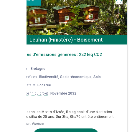
Leuhan (Finistère) - Boisement
Réductions d'émissions générées :
222 téq CO2
Région
Bretagne
Co-bénéfices
Biodiversité, Socio-économique, Sols
Mandataire
EcoTree
Date de fin du projet
Novembre 2032
A Leuhan, dans les Monts d'Arrée, il s'agissait d'une plantation
d'épicéa de sitka de 25 ans. Sur 3ha, 0ha70 ont été entièrement
balayés par la tempête Ciaran en novembre 2023. Les terrains assez
Crédit photo :
Ecotree
humides se trouvaient sur le couloir de la tempête et cela a facilité le
chablis. Les plantations vont avoir lieu en hiver 2026/2027 en