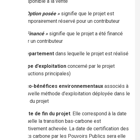
disponible à la vente
« Option posée »
signifie que le projet est
temporairement réservé pour un contributeur
« Financé »
signifie que le projet a été financé
par un contributeur
Le
département
dans lequelle le projet est réalisé
Le
type d’exploitation
concerné par le projet
(productions principales)
Les
co-bénéfices environnementaux
associés à
la nouvelle méthode d’exploitation déployée dans le
cadre du projet
La
date de fin du projet
. Elle correspond à la date
à laquelle la transition bas-carbone est
effectivement achevée. La date de certification des
crédits carbone par les Pouvoirs Publics sera elle