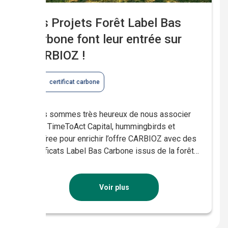
Les Projets Forêt Label Bas
Carbone font leur entrée sur
CARBIOZ !
certificat carbone
Nous sommes très heureux de nous associer
avec TimeToAct Capital, hummingbirds et
EcoTree pour enrichir l’offre CARBIOZ avec des
certificats Label Bas Carbone issus de la forêt
française. Qu’ils soient d’origine agricole ou
forestière, les Certificats Label Bas Carbone
français sont indispensables à l’atteinte de la
Voir plus
neutralité carbone globale. S’engager et
soutenir des projets Label […]