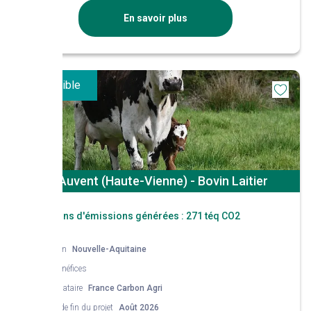
En savoir plus
Disponible
St Auvent (Haute-Vienne) - Bovin Laitier
Réductions d'émissions générées :
271 téq CO2
Région
Nouvelle-Aquitaine
Co-bénéfices
Mandataire
France Carbon Agri
Date de fin du projet
Août 2026