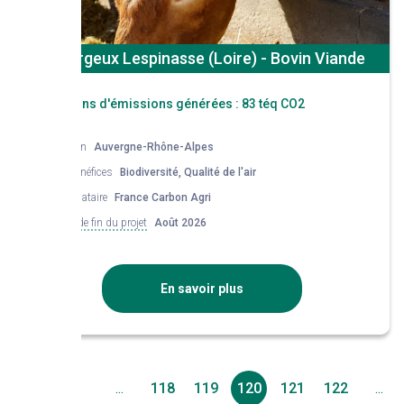
St Forgeux Lespinasse (Loire) - Bovin Viande
Réductions d'émissions générées :
83 téq CO2
Région
Auvergne-Rhône-Alpes
Co-bénéfices
Biodiversité, Qualité de l'air
Mandataire
France Carbon Agri
Date de fin du projet
Août 2026
En savoir plus
1
...
118
119
120
121
122
...