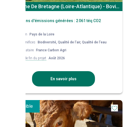
Ste Reine De Bretagne (Loire-Atlantique) - Bovin
Viande
Réductions d'émissions générées :
2 061 téq CO2
Région
Pays de la Loire
Co-bénéfices
Biodiversité, Qualité de l'air, Qualité de l'eau
Mandataire
France Carbon Agri
Date de fin du projet
Août 2026
En savoir plus
Disponible