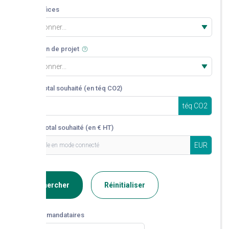
Co-bénéfices
Sélectionner...
Date de fin de projet
Sélectionner...
Volume total souhaité (en téq CO2)
téq CO2
Montant total souhaité (en € HT)
EUR
Rechercher
Réinitialiser
Liste des mandataires