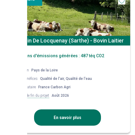
St Aubin De Locquenay (Sarthe) - Bovin Laitier
Réductions d'émissions générées :
487 téq CO2
Région
Pays de la Loire
Co-bénéfices
Qualité de l'air, Qualité de l'eau
Mandataire
France Carbon Agri
Date de fin du projet
Août 2026
En savoir plus