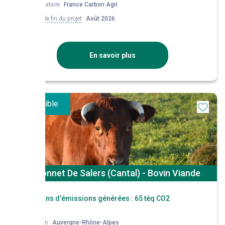
Mandataire
France Carbon Agri
Date de fin du projet
Août 2026
En savoir plus
Disponible
St Bonnet De Salers (Cantal) - Bovin Viande
Réductions d'émissions générées :
65 téq CO2
Région
Auvergne-Rhône-Alpes