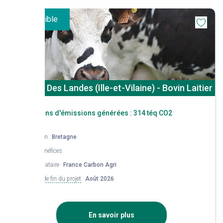
Disponible
St Aubin Des Landes (Ille-et-Vilaine) - Bovin Laitier
Réductions d'émissions générées :
314 téq CO2
Région
Bretagne
Co-bénéfices
Mandataire
France Carbon Agri
Date de fin du projet
Août 2026
En savoir plus