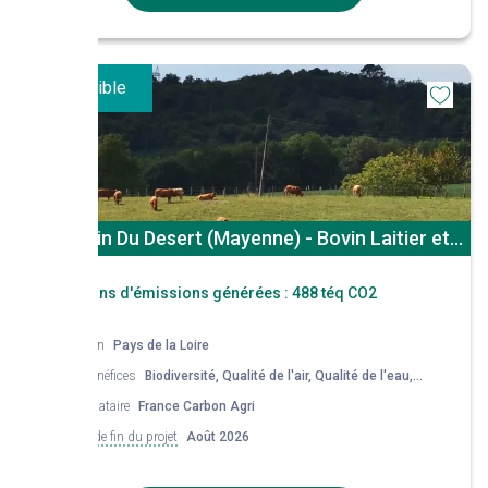
Disponible
St Aubin Du Desert (Mayenne) - Bovin Laitier et
Bovin Viande
Réductions d'émissions générées :
488 téq CO2
Région
Pays de la Loire
Co-bénéfices
Biodiversité, Qualité de l'air, Qualité de l'eau,
Réduction de la consommation en soja
Mandataire
France Carbon Agri
Date de fin du projet
Août 2026