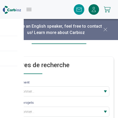
Menu
You are an English speaker, feel free to contact
us!
Learn more about Carbioz
Découvrir nos projets
Critères de recherche
Département
Sélectionner...
Type de projets
Sélectionner...