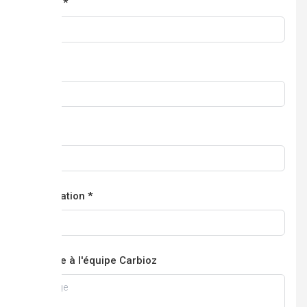
Prénom *
Nom *
Email *
Organisation *
Message à l'équipe Carbioz